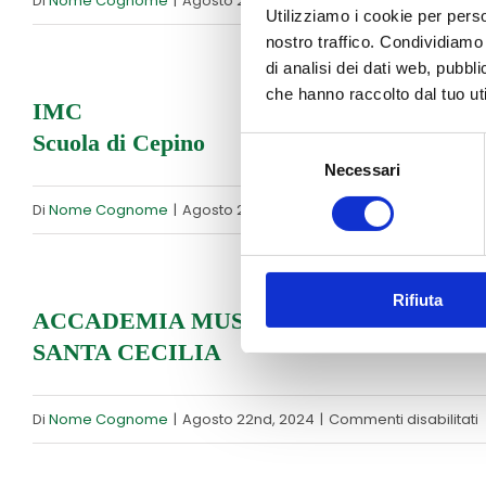
Di
Nome Cognome
|
Agosto 22nd, 2024
|
Commenti disabilitati
Utilizziamo i cookie per perso
I
nostro traffico. Condividiamo 
di analisi dei dati web, pubbl
che hanno raccolto dal tuo uti
IMC
Scuola di Cepino
Selezione
Necessari
del
consenso
s
Di
Nome Cognome
|
Agosto 22nd, 2024
|
Commenti disabilitati
I
S
Rifiuta
d
ACCADEMIA MUSICALE
SANTA CECILIA
C
s
Di
Nome Cognome
|
Agosto 22nd, 2024
|
Commenti disabilitati