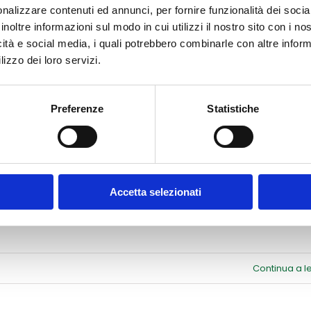
Continua a 
nalizzare contenuti ed annunci, per fornire funzionalità dei socia
STITUTO
inoltre informazioni sul modo in cui utilizzi il nostro sito con i n
icità e social media, i quali potrebbero combinarle con altre inform
lizzo dei loro servizi.
SACRO
CUORE
Preferenze
Statistiche
u
Continua a 
MC
cuola
Accetta selezionati
i
epino
u
Continua a 
ACCADEMIA