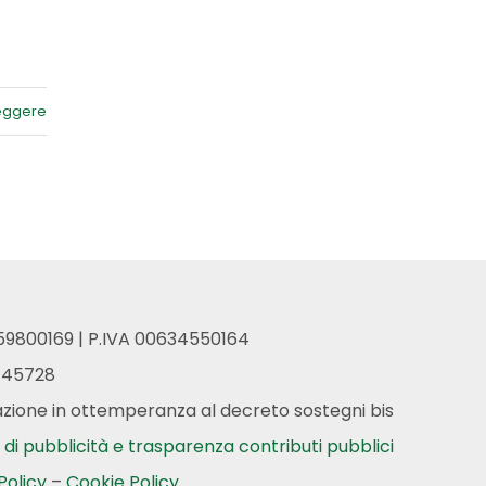
leggere
059800169 | P.IVA 00634550164
-45728
zione in ottemperanza al decreto sostegni bis
 di pubblicità e trasparenza contributi pubblici
Policy
–
Cookie Policy