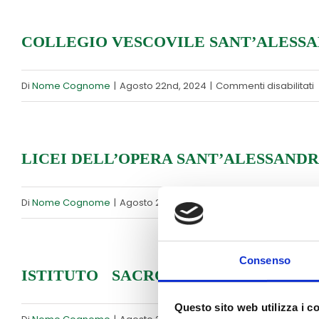
0
V
COLLEGIO VESCOVILE SANT’ALESS
s
Di
Nome Cognome
|
Agosto 22nd, 2024
|
Commenti disabilitati
C
V
S
LICEI DELL’OPERA SANT’ALESSAND
s
Di
Nome Cognome
|
Agosto 22nd, 2024
|
Commenti disabilitati
L
D
Consenso
S
ISTITUTO SACRO CUORE
Questo sito web utilizza i c
s