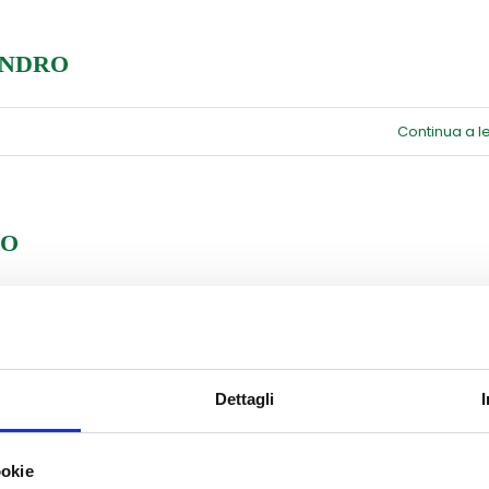
6
ALSECCHI
ANDRO
u
Continua a 
OLLEGIO
ESCOVILE
ANT’ALESSANDRO
RO
u
Continua a 
ICEI
ELL’OPERA
Dettagli
ANT’ALESSANDRO
ookie
u