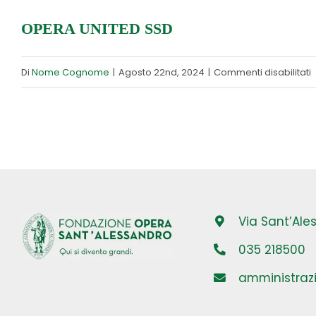
M
OPERA UNITED SSD
C
s
Di
Nome Cognome
|
Agosto 22nd, 2024
|
Commenti disabilitati
U
Via Sant’Al
035 218500
amministraz