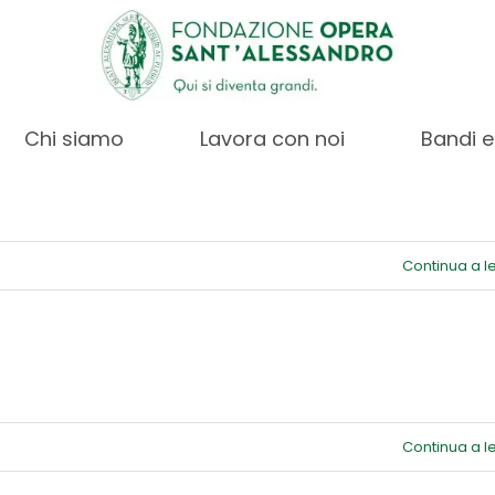
u
Continua a 
STITUTO
Chi siamo
Lavora con noi
Bandi e
BAMBINO
GESÙ
u
Continua a 
SCUOLA
.B.
APITANIO
u
Continua a 
ERVIZIO