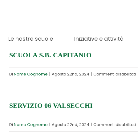
ISTITUTO BAMBINO GESÙ
Salta
al
s
Di
Nome Cognome
|
Agosto 22nd, 2024
|
Commenti disabilitati
contenuto
I
Le nostre scuole
Iniziative e attività
SCUOLA S.B. CAPITANIO
s
Di
Nome Cognome
|
Agosto 22nd, 2024
|
Commenti disabilitati
S
C
SERVIZIO 06 VALSECCHI
s
Di
Nome Cognome
|
Agosto 22nd, 2024
|
Commenti disabilitati
S