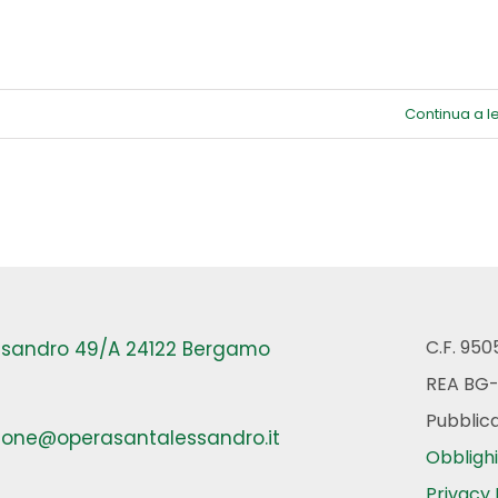
USICALE
SANTA
ECILIA
u
Continua a 
OPERA
NITED
SSD
C.F. 95
essandro 49/A 24122 Bergamo
REA BG
Pubblica
ione@operasantalessandro.it
Obblighi
Privacy 